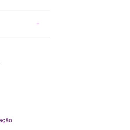
e
ação